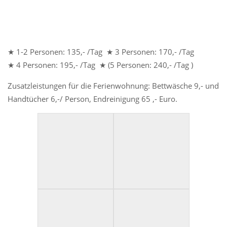
Zimmer zum Garten
Morgenröte
Ferienwohnung
★ 1-2 Personen: 135,- /Tag ★ 3 Personen: 170,- /Tag
★ 4 Personen: 195,- /Tag ★ (5 Personen: 240,- /Tag )
Unsere Preise
Gutscheine
Zusatzleistungen für die Ferienwohnung: Bettwäsche 9,- und
Handtücher 6,-/ Person, Endreinigung 65 ,- Euro.
Buchung
Galerie
Anfahrt
Impressum
Datenschutz