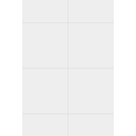
Kontakt ★ Contact ★ Contacter
Telefon: +49 (0)4131 400 50 99
Mobil: +49 (0)179 597 69 55
hallo@sahara-lg.de
Reitende-Diener-Straße 3
D - 21335 Lüneburg
August 2026
M
D
M
D
F
S
S