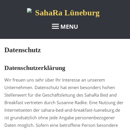
MENU
Datenschutz
Bed & Breakfast SahaRa
Unsere Zimmer
Datenschutzerklärung
Wüstenblume
Wir freuen uns sehr über Ihr Interesse an unserem
Akazie
Unternehmen. Datenschutz hat einen besonders hohen
Safari
Stellenwert für die Geschäftsleitung des SahaRa Bed and
Breakfast vertreten durch Susanne Radke. Eine Nutzung der
Zimmer zum Garten
Internetseiten der sahara-bed-and-breakfast-lueneburg.de
Morgenröte
ist grundsätzlich ohne jede Angabe personenbezogener
Ferienwohnung
Daten möglich. Sofern eine betroffene Person besondere