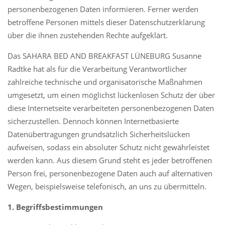
personenbezogenen Daten informieren. Ferner werden
Mobil: +49 (0)179 597 69 55
betroffene Personen mittels dieser Datenschutzerklärung
hallo@sahara-lg.de
über die ihnen zustehenden Rechte aufgeklärt.
Reitende-Diener-Straße 3
Das SAHARA BED AND BREAKFAST LÜNEBURG Susanne
D - 21335 Lüneburg
Radtke hat als für die Verarbeitung Verantwortlicher
zahlreiche technische und organisatorische Maßnahmen
umgesetzt, um einen möglichst lückenlosen Schutz der über
diese Internetseite verarbeiteten personenbezogenen Daten
sicherzustellen. Dennoch können Internetbasierte
Datenübertragungen grundsätzlich Sicherheitslücken
August 2026
aufweisen, sodass ein absoluter Schutz nicht gewährleistet
M
D
M
D
F
S
S
werden kann. Aus diesem Grund steht es jeder betroffenen
1
2
Person frei, personenbezogene Daten auch auf alternativen
3
4
5
6
7
8
9
Wegen, beispielsweise telefonisch, an uns zu übermitteln.
10
11
12
13
14
15
16
1. Begriffsbestimmungen
17
18
19
20
21
22
23