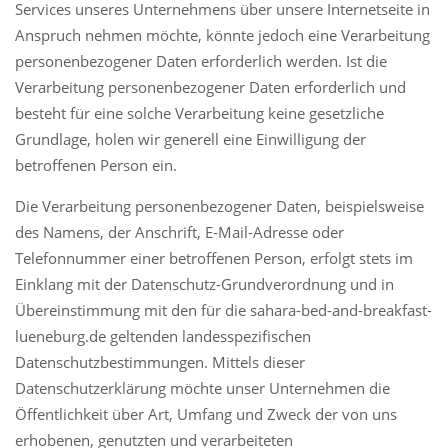
Services unseres Unternehmens über unsere Internetseite in
Unsere Preise
Anspruch nehmen möchte, könnte jedoch eine Verarbeitung
Gutscheine
personenbezogener Daten erforderlich werden. Ist die
Verarbeitung personenbezogener Daten erforderlich und
Buchung
besteht für eine solche Verarbeitung keine gesetzliche
Galerie
Grundlage, holen wir generell eine Einwilligung der
Anfahrt
betroffenen Person ein.
Impressum
Die Verarbeitung personenbezogener Daten, beispielsweise
des Namens, der Anschrift, E-Mail-Adresse oder
Datenschutz
Telefonnummer einer betroffenen Person, erfolgt stets im
Einklang mit der Datenschutz-Grundverordnung und in
Übereinstimmung mit den für die sahara-bed-and-breakfast-
lueneburg.de geltenden landesspezifischen
Datenschutzbestimmungen. Mittels dieser
Datenschutzerklärung möchte unser Unternehmen die
Kontakt ★ Contact ★ Contacter
Öffentlichkeit über Art, Umfang und Zweck der von uns
Telefon: +49 (0)4131 400 50 99
erhobenen, genutzten und verarbeiteten